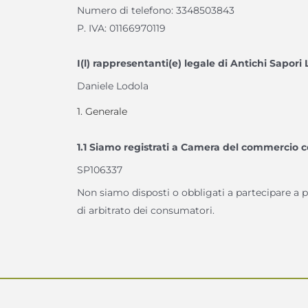
Numero di telefono: 3348503843
P. IVA: 01166970119
I(l) rappresentanti(e) legale di Antichi Sapori L
Daniele Lodola
1. Generale
1.1 Siamo registrati a Camera del commercio co
SP106337
Non siamo disposti o obbligati a partecipare a p
di arbitrato dei consumatori.