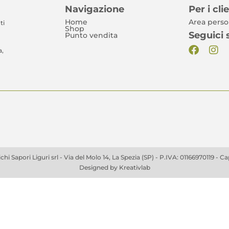
Navigazione
Per i cli
Home
Area perso
ti
Shop
Seguici 
Punto vendita
a,
i Sapori Liguri srl - Via del Molo 14, La Spezia (SP) - P.IVA: 01166970119 - C
Designed by
Kreativlab