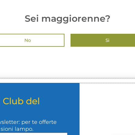
Sei maggiorenne?
No
Si
l
Club del
wsletter: per te offerte
asioni lampo.