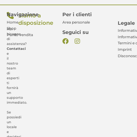
Navigazione
Per i clienti
Siamo a
disposizione
Legale
Home
Area personale
Shop
Hai
Informativ
Seguici su
bisogno
Punto vendita
Informativ
di
Termini e 
assistenza?
Contattaci
Imprint
e
Disconos
il
nostro
team
di
esperti
ti
fornirà
un
supporto
immediato.
Se
possiedi
un
locale
e
desideri