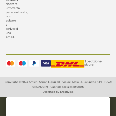
ricevere
un'offerta
personalizzata,
non
esitare
a
scriverci
una
email
.
Spedizione
sicura
Copyright © 2023 Antichi Sapori Liguri srl - Via del Molo 14, La Spezia (SP) - P.IVA:
01166970119 - Capitale sociale: 20.000€
Designed by
Kreativlab