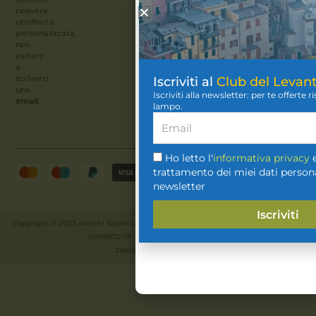
ricevere
un'offerta
personalizzata,
non
esitare
a
scriverci
Iscriviti al
Club del Levant
una
Sei maggiore
Iscriviti alla newsletter: per te offerte 
email
.
lampo.
No
Ho letto l'
informativa privacy
e
Spedizione
trattamento dei miei dati personal
sicura
newsletter
Si
Iscriviti
Copyright © 2023 Antichi Sapori Liguri srl - Via del Molo 14, La Spezia (SP) - P.IVA:
01166970119 - Capitale sociale: 20.000€
Designed by
Kreativlab