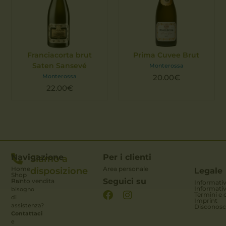
Franciacorta brut
Prima Cuvee Brut
Saten Sansevé
Monterossa
Monterossa
20.00
€
22.00
€
Navigazione
Per i clienti
Siamo a
Home
Area personale
disposizione
Legale
Shop
Seguici su
Punto vendita
Hai
Informativ
Informativ
bisogno
Termini e 
di
Imprint
assistenza?
Disconos
Contattaci
e