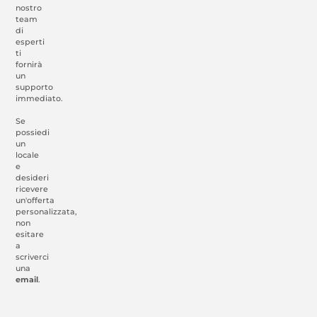
nostro
team
di
esperti
ti
fornirà
un
supporto
immediato.
Se
possiedi
un
locale
e
desideri
ricevere
un'offerta
personalizzata,
non
esitare
a
scriverci
una
email
.