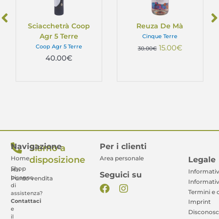
Sciacchetrà Coop
Reuza De Mà
Agr 5 Terre
Cinque Terre
Coop Agr 5 Terre
15.00
€
30.00
€
40.00
€
Navigazione
Per i clienti
Siamo a
disposizione
Legale
Home
Area personale
Shop
Hai
Informativ
Seguici su
bisogno
Punto vendita
Informativ
di
Termini e 
assistenza?
Contattaci
Imprint
e
Disconos
il