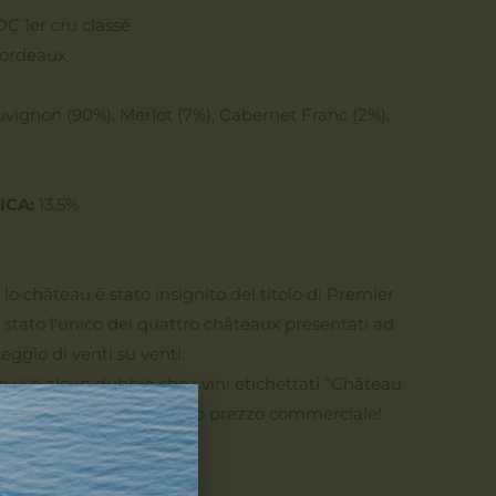
C 1er cru classé
Bordeaux
ignon (90%), Merlot (7%), Cabernet Franc (2%),
ICA:
13.5%
5 lo château è stato insignito del titolo di Premier
stato l’unico dei quattro châteaux presentati ad
ggio di venti su venti.
n vi è alcun dubbio che i vini etichettati “Château
o più quello che è il loro prezzo commerciale!
e