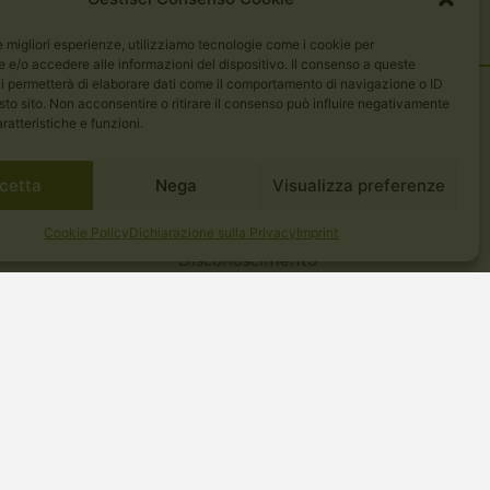
le migliori esperienze, utilizziamo tecnologie come i cookie per
e/o accedere alle informazioni del dispositivo. Il consenso a queste
i permetterà di elaborare dati come il comportamento di navigazione o ID
sto sito. Non acconsentire o ritirare il consenso può influire negativamente
ratteristiche e funzioni.
enti
Legale
nale
Informativa sulla privacy
cetta
Nega
Visualizza preferenze
Informativa sui cookie
su
Termini e condizioni
Cookie Policy
Dichiarazione sulla Privacy
Imprint
Imprint
Disconoscimento
Spedizione sicura
apitale sociale: 20.000€