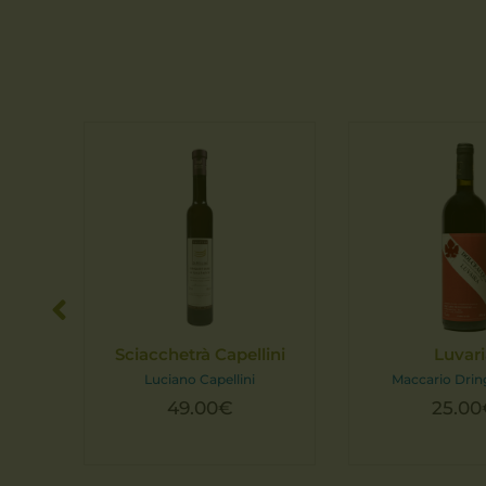
.
Sciacchetrà Capellini
Luvar
Luciano Capellini
Maccario Dri
49.00
€
25.00