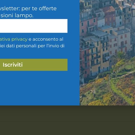
wsletter: per te offerte
900.00
€
asioni lampo.
Disponibilità:
1 disponi
Sei maggiorenne?
ativa privacy
e acconsento al
i dati personali per l’invio di
AGGIUNGI AL 
Iscriviti
No
Si