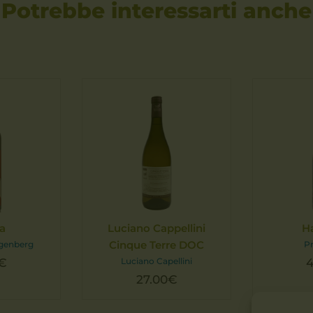
Potrebbe interessarti anche
ia
Luciano Cappellini
H
Cinque Terre DOC
ngenberg
P
€
Luciano Capellini
4
27.00
€