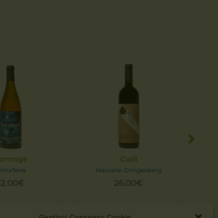
armoge
Curli
Cos
rimaTerra
Maccario Dringenberg
2.00
€
26.00
€
Gestisci Consenso Cookie