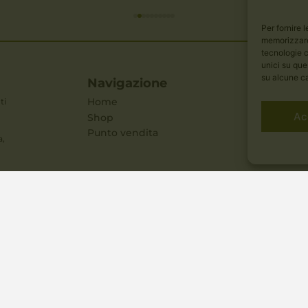
Per fornire 
memorizzare 
tecnologie c
unici su que
su alcune ca
Navigazione
Per i cli
ti
Home
Area perso
Ac
Shop
Seguici 
Punto vendita
a,
i Sapori Liguri srl - Via del Molo 14, La Spezia (SP) - P.IVA: 01166970119 - C