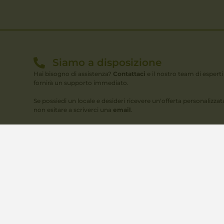
Siamo a disposizione
Hai bisogno di assistenza?
Contattaci
e il nostro team di esperti 
fornirà un supporto immediato.
Se possiedi un locale e desideri ricevere un'offerta personalizzat
non esitare a scriverci una
email
.
Copyright © 2023 Antich