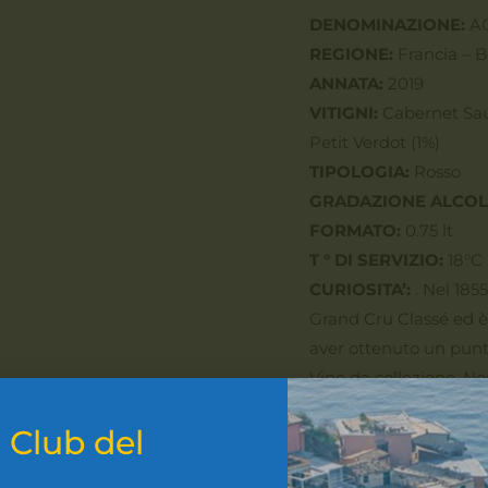
DENOMINAZIONE:
AO
REGIONE:
Francia – 
ANNATA:
2019
VITIGNI:
Cabernet Sauv
Petit Verdot (1%)
TIPOLOGIA:
Rosso
GRADAZIONE ALCOL
FORMATO:
0.75 lt
T ° DI SERVIZIO:
18°C
CURIOSITA’:
. Nel 185
Grand Cru Classé ed è 
aver ottenuto un punte
Vino da collezione. No
Margaux” valgano molt
l
Club del
Scheda produttor