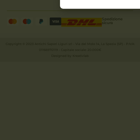
Spedizione
sicura
Copyright © 2023 Antichi Sapori Liguri srl - Via del Molo 14, La Spezia (SP) - P.IVA:
01166970119 - Capitale sociale: 20.000€
Designed by
Kreativlab