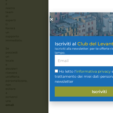
Disconos
il
nostro
team
di
esperti
ti
fornirà
un
supporto
immediato.
Iscriviti al
Club del Levant
Sei maggiore
Se
Iscriviti alla newsletter: per te offerte 
possiedi
lampo.
un
locale
e
desideri
No
Ho letto l'
informativa privacy
e
ricevere
trattamento dei miei dati personal
un'offerta
personalizzata,
newsletter
non
Si
esitare
Iscriviti
a
scriverci
una
email
.