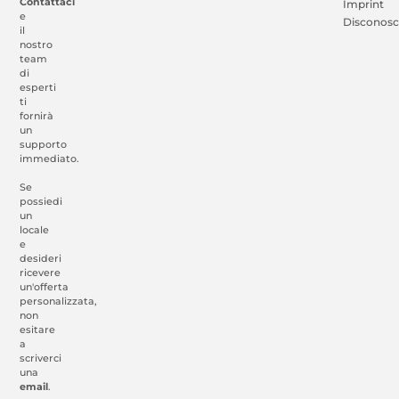
Contattaci
Imprint
e
Disconos
il
nostro
team
di
esperti
ti
fornirà
un
supporto
immediato.
Se
possiedi
un
locale
e
desideri
ricevere
un'offerta
personalizzata,
non
esitare
a
scriverci
una
email
.