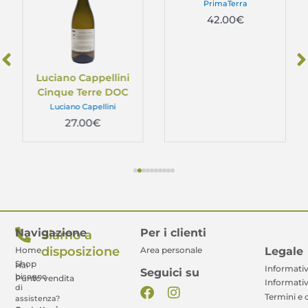
PrimaTerra
42.00
€
Luciano Cappellini
Cinque Terre DOC
Luciano Capellini
27.00
€
Navigazione
Per i clienti
Siamo a
disposizione
Legale
Home
Area personale
Shop
Hai
Informativ
Seguici su
bisogno
Punto vendita
Informativ
di
Termini e 
assistenza?