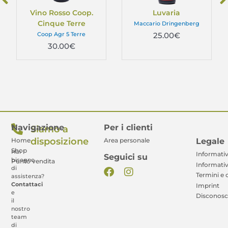
Vino Rosso Coop.
Luvaria
Cinque Terre
Maccario Dringenberg
Coop Agr 5 Terre
25.00
€
30.00
€
Navigazione
Per i clienti
Siamo a
disposizione
Legale
Home
Area personale
Shop
Hai
Informativ
Seguici su
bisogno
Punto vendita
Informativ
di
Termini e 
assistenza?
Contattaci
Imprint
e
Disconos
il
nostro
team
di