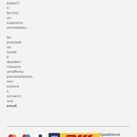
esperti
ti
fornirà
un
supporto
immediato.
Se
possiedi
un
locale
e
desideri
ricevere
un'offerta
personalizzata,
non
esitare
a
scriverci
una
email
.
Spedizione