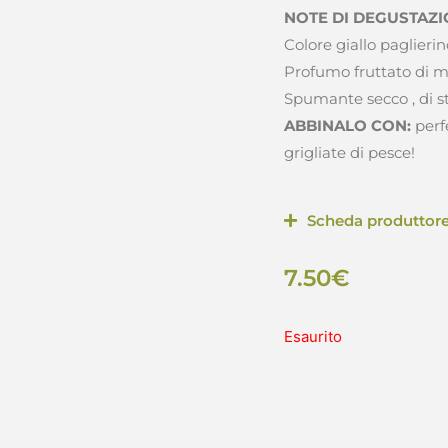
NOTE DI DEGUSTAZI
Colore giallo paglierino
Profumo fruttato di me
Spumante secco , di s
ABBINALO CON:
perf
grigliate di pesce!
Scheda produttor
7.50
€
Esaurito