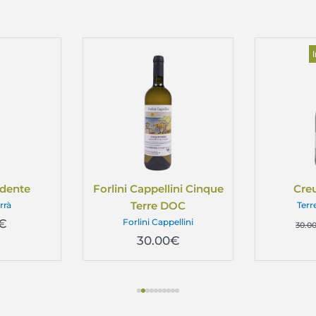
ndente
Forlini Cappellini Cinque
Cre
Terre DOC
rrà
Terr
€
Forlini Cappellini
30.0
30.00
€