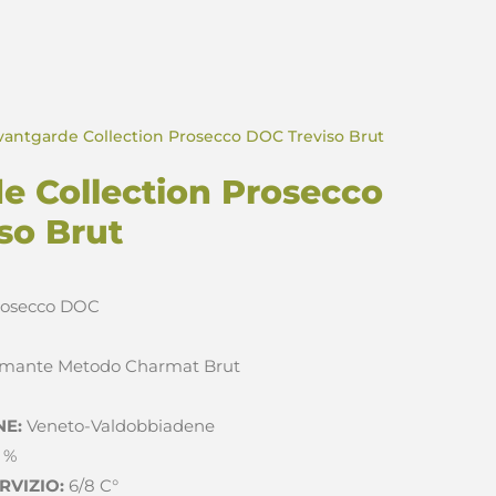
vantgarde Collection Prosecco DOC Treviso Brut
e Collection Prosecco
so Brut
osecco DOC
mante Metodo Charmat Brut
NE:
Veneto-Valdobbiadene
1 %
RVIZIO:
6/8 C°