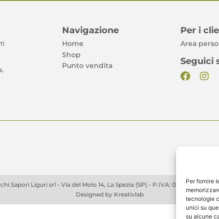
Navigazione
Per i cli
ti
Home
Area perso
Shop
Seguici 
Punto vendita
a,
Per fornire 
i Sapori Liguri srl - Via del Molo 14, La Spezia (SP) - P.IVA: 01166970119 - C
memorizzare 
Designed by
Kreativlab
tecnologie c
unici su que
su alcune ca