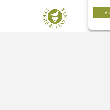
Ac
Sei maggiorenne?
No
Si
l
Club del