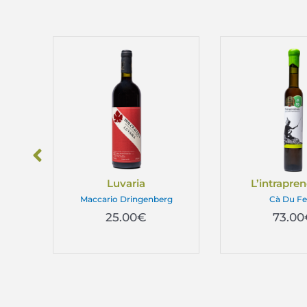
gr 5
Luvaria
L’intrapre
Maccario Dringenberg
Cà Du Fe
25.00
€
73.00